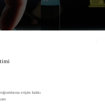
timi
roğramlarına erişim hakkı
kanı