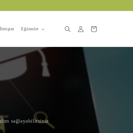
Oturum
Sepet
İletişim
Eğitimler
aç
lım sağlayabilirsiniz