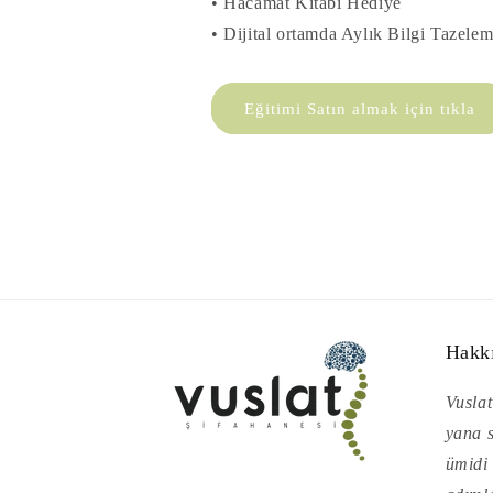
• Hacamat Kitabı Hediye
• Dijital ortamda Aylık Bilgi Tazele
Eğitimi Satın almak için tıkla
Hakk
Vuslat
yana s
ümidi 